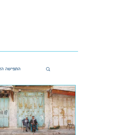
התפישה הא