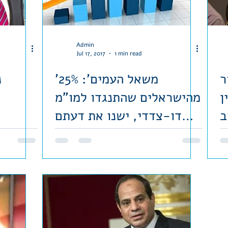
Admin
Jul 17, 2017
1 min read
ר
'משאל העמים': 25%
נ
ן
מהישראלים שהתנגדו למו"מ
ב
דו-צדדי, ישנו את דעתם
ת
במקרה של הסדר אזורי