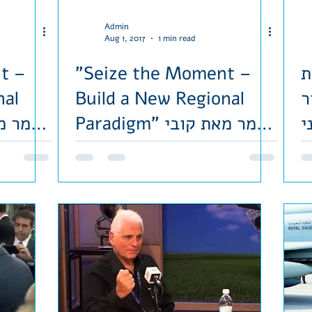
Admin
Aug 1, 2017
1 min read
ת
"Seize the Moment –
t –
ר
Build a New Regional
nal
י
Paradigm" מאמר מאת קובי
י
הוברמן בכתב העת
ל
FATHOM JO
L