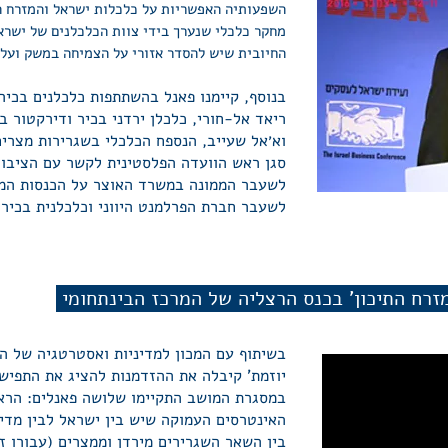
השפעותיה האפשריות על כלכלות ישראל והמזרח ה
מחקר כלכלי שנערך בידי צוות הכלכלנים של ישר
החיובית שיש להסדר אזורי על הצמיחה במשק ועל 
בנוסף, קיימנו פאנל בהשתתפות כלכלנים בכירי
ריאד אל-חורי, כלכלן ירדני בכיר ודירקטור ב
וא׳אל שעייב, הנספח הכלכלי בשגרירות מצרים
סגן ראש הוועדה הפלסטינית לקשר עם הציבור 
לשעבר הממונה במשרד האוצר על הכנסות המדי
לשעבר חברת הפרלמנט היווני וכלכלנית בכירה
זרח התיכון' בכנס הרצליה של המרכז הבינתחומי
בשיתוף עם המכון למדיניות ואסטרטגיה של המ
יוזמת' קיבלה את ההזדמנות להציג את התפיש
במסגרת המושב התקיימו שלושה פאנלים: הרא
האינטרסים העמוקה שיש בין ישראל לבין מדינ
בין השאר השגרירים מירדן וממצרים (עבורו ז