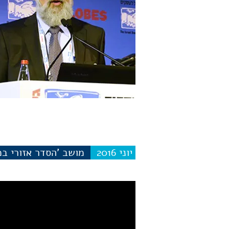
יוני 2016
מושב 'הסדר אזורי במ