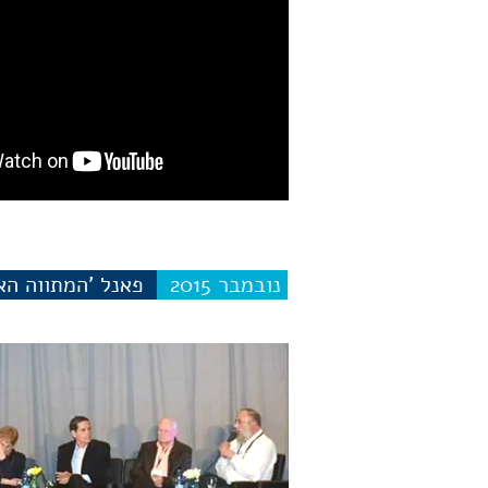
נובמבר 2015
פאנל 'המתווה האז