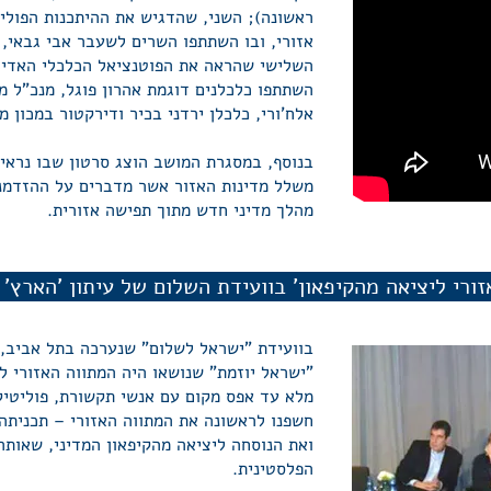
ראשונה); השני, שהדגיש את ההיתכנות הפולי
אזורי, ובו השתתפו השרים לשעבר אבי גבאי, 
השלישי שהראה את הפוטנציאל הכלכלי האדיר 
השתתפו כלכלנים דוגמת אהרון פוגל, מנכ"ל 
אלח'ורי, כלכלן ירדני בכיר ודירקטור במכון מ
בנוסף, במסגרת המושב הוצג סרטון שבו נראי
משלל מדינות האזור אשר מדברים על ההזדמנו
מהלך מדיני חדש מתוך תפישה אזורית.
ורי ליציאה מהקיפאון' בוועידת השלום של עיתון 'הארץ'
בוועידת "ישראל לשלום" שנערכה בתל אביב, 
"ישראל יוזמת" שנושאו היה המתווה האזורי לי
מלא עד אפס מקום עם אנשי תקשורת, פוליטיק
חשפנו לראשונה את המתווה האזורי – תכניתה 
ואת הנוסחה ליציאה מהקיפאון המדיני, שאותה
הפלסטינית.