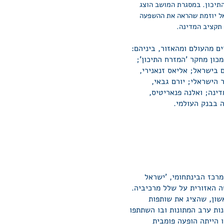
תיכון. במסגרת המושב הוצג
אל יוזמת שהראה את ההשפעה
תקציב המדינה.
ם מהעולם ומהאזור, ביניהם:
מכון מחקר 'המזרח התיכון';
 בישראל; אליאס זנאנירי,
הישראלי; יורם גבאי,
נה; ואלנה פנאריטיס,
 בבנק העולמי.
רכז הבינתחומי, 'ישראל
ה האזורית על שלל מרכיביה.
שון, שהציג את שותפות
ות ערב המתונות ובו השתתפו
ו הייתה הופעה פומבית