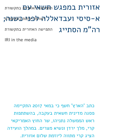
אזורית במפגש חשאי עם
התפישה האזורית בתקשורת
א-סיסי ועבדאללה לפני כשנה;
ישראל יוזמת בתקשורת
רה"מ הסתייג
התפישה האזורית בתקשורת
IRI in the media
כתב 'הארץ' חשף כי במאי 2017 התקיימה 
פסגה מדינית חשאית בעקבה, בהשתתפות 
ראש הממשלה נתניהו, שר החוץ האמריקאי 
קרי, מלך ירדן ונשיא מצרים. במהלך הועידה 
הציג קרי מתווה ליוזמת שלום אזורית.